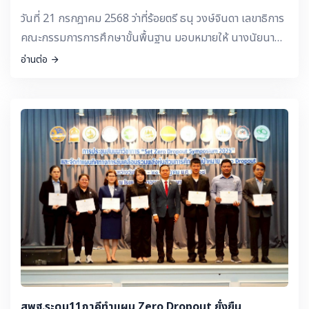
วันที่ 21 กรกฎาคม 2568 ว่าที่ร้อยตรี ธนุ วงษ์จินดา เลขาธิการ
คณะกรรมการการศึกษาขั้นพื้นฐาน มอบหมายให้ นางนัยนา
ตันเจริญ ผู้อำนวยการสำนักอำนวยการ เป็นผู้แทนเข้าร่วม
อ่านต่อ
กิจกรรมรณรงค์สร้างกระแส และประกาศนโยบายขับเคลื่อน
การส่งเสริมสุขภาพช่องปากเด็กปฐมวัยและวัยเรียน “Sandbox
Model จังหวัดเด็กฟันดี” โดยมี แพทย์หญิงอัมพร เบญจพล
พิทักษ์ อธิบดีกรมอนามัย เป็นประธานในพิธีเปิด และมีผู้อำนวย
การสำนักงานเขตพื้นที่การศึกษาประถมศึกษา
กรุงเทพมหานคร ผู้แทนกรมส่งเสริมการปกครองท้องถิ่น ผู้
แทนกรมสนับสนุนบริการสุขภาพ และหน่วยงานที่เกี่ยวข้องเข้า
ร่วมพิธีเปิด ณ โรงเรียนพญาไท กรุงเทพมหานคร
สพฐ.ระดม11ภาคีทำแผน Zero Dropout ยั่งยืน