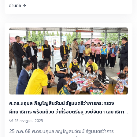
สถานการณ์น้ำท่วมฉับพลัน น้ำป่าไหลหลาก น้ำท่วมขัง ดินโคลน
อ่านต่อ
ถล่ม และคลื่นลมแรง ช่วงวันที่ 24 - 27 ส.ค. 68
ศ.ดร.นฤมล ภิญโญสินวัฒน์ รัฐมนตรีว่าการกระทรวง
ศึกษาธิการ พร้อมด้วย ว่าที่ร้อยตรีธนุ วงษ์จินดา เลขาธิการ
กพฐ. และ สพม.สุรินทร์ ลงพื้นที่เยี่ยม ให้กำลังใจนักเรียน
25 กรกฎาคม 2025
และประชาชนที่ได้รับความเดือดร้อน
25 ก.ค. 68 ศ.ดร.นฤมล ภิญโญสินวัฒน์ รัฐมนตรีว่าการ