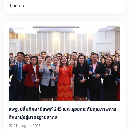
https://personnel.obec.go.th/web/archive21s/639
อ่านต่อ
สพฐ. ปลื้มศึกษานิเทศก์ 245 เขต ลุยยกระดับคุณภาพการ
ศึกษามุ่งสู่มาตรฐานสากล
21 กรกฎาคม 2025