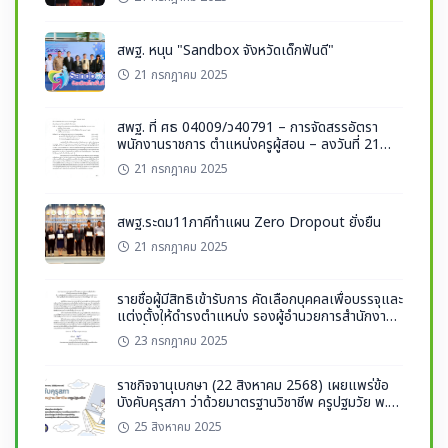
กรรมการการศึกษาขั้นพื้นฐาน รวมถึงคณะครู และนักเรียน
เข้าร่วม ณ ห้องประชุมราชวัลลภ ชั้น 2 อาคารราชวัลลภ
สพฐ. หนุน "Sandbox จังหวัดเด็กฟันดี"
กระทรวงศึกษาธิการ
21 กรกฎาคม 2025
สพฐ. ที่ ศธ 04009/ว40791 – การจัดสรรอัตรา
พนักงานราชการ ตำแหน่งครูผู้สอน – ลงวันที่ 21
กรกฎาคม 2568
21 กรกฎาคม 2025
สพฐ.ระดม11ภาคีทำแผน Zero Dropout ยั่งยืน
21 กรกฎาคม 2025
รายชื่อผู้มีสิทธิเข้ารับการ คัดเลือกบุคคลเพื่อบรรจุและ
แต่งตั้งให้ดำรงตำแหน่ง รองผู้อำนวยการสำนักงาน
เขตพื้นที่การศึกษา สังกัด สพฐ. ปี พ.ศ. 2568
23 กรกฎาคม 2025
ราชกิจจานุเบกษา (22 สิงหาคม 2568) เผยแพร่ข้อ
บังคับคุรุสภา ว่าด้วยมาตรฐานวิชาชีพ ครูปฐมวัย พ.ศ.
2568
25 สิงหาคม 2025