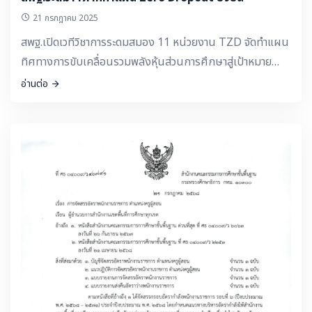
21 กรกฎาคม 2025
สพฐ.เปิดเวทีวิชาการระดมสมอง 11 หน่วยงาน TZD จัดทำแผน
ทิศทางการขับเคลื่อนรวมพลังหุ้นส่วนการศึกษาสู่เป้าหมาย
Zero Dropout มุ่งเป้า‘ไม่ปล่อยให้เด็กคนใดหลุดออกจาก
อ่านต่อ
สายตาของระบบการศึกษา