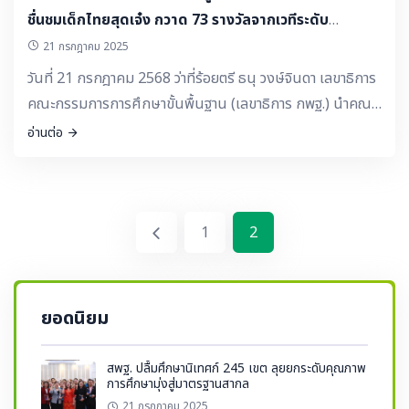
ชื่นชมเด็กไทยสุดเจ๋ง กวาด 73 รางวัลจากเวทีระดับ
นานาชาติ
21 กรกฎาคม 2025
วันที่ 21 กรกฎาคม 2568 ว่าที่ร้อยตรี ธนุ วงษ์จินดา เลขาธิการ
คณะกรรมการการศึกษาขั้นพื้นฐาน (เลขาธิการ กพฐ.) นำคณะ
ผู้แทนนักเรียนไทยที่เข้าร่วมการแข่งขันคณิตศาสตร์โลก ระดับ
อ่านต่อ
ประถมศึกษา ประจำปี พ.ศ. 2568 ในรายการ Po Leung Kuk
25th Primary Mathematics World Contest (PMWC
2025) จำนวน 12 คน พร้อมด้วยคณะนักเรียนไทยที่สร้างชื่อ
เสียงในเวทีการแข่งขันระดับนานาชาติอื่นๆ ในปีการศึกษา
1
2
2567–2568 จำนวน 81 คน รวมทั้งสิ้น 93 คน เข้าพบ
ศ.ดร.นฤมล ภิญโญสินวัฒน์ รัฐมนตรีว่าการกระทรวง
ศึกษาธิการ (รมว.ศธ.) เพื่อรับฟังโอวาทและรับมอบเหรียญ
ยอดนิยม
รางวัลพร้อมเกียรติบัตรจากกระทรวงศึกษาธิการ โดยมี นาย
มณฑล ภาคสุวรรณ์ เลขาธิการคณะกรรมการส่งเสริมการศึกษา
สพฐ. ปลื้มศึกษานิเทศก์ 245 เขต ลุยยกระดับคุณภาพ
เอกชน นางภัทริยาวรรณ พันธุ์น้อย ผู้ช่วยเลขาธิการคณะ
การศึกษามุ่งสู่มาตรฐานสากล
21 กรกฎาคม 2025