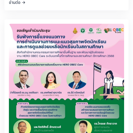
พิธี พร้อมด้วย ผศ.ดร.ลิณธิภรณ์ วริณวัชรโรจน์ และนายเทวัญ
อ่านต่อ
ลิปตพัลลภ รัฐมนตรีช่วยว่าการกระทรวงศึกษาธิการ (รมช.ศธ.)
นายสุเทพ แก่งสันเทียะ ปลัดกระทรวงศึกษาธิการ นำคณะผู้
บริหาร ข้าราชการ และเจ้าหน้าที่ สังกัดกระทรวงศึกษาธิการ จัด
กิจกรรมเฉลิมพระเกียรติพระบาทสมเด็จพระเจ้าอยู่หัว เนื่องใน
โอกาสพระราชพิธีมหามงคลเฉลิมพระชนมพรรษา 28
กรกฎาคม 2568 โดยมีผู้บริหารของสำนักงานคณะกรรมการ
การศึกษาขั้นพื้นฐาน (สพฐ.) เข้าร่วมพิธี ได้แก่ ว่าที่ร้อยตรี ธนุ
วงษ์จินดา เลขาธิการคณะกรรมการการศึกษาขั้นพื้นฐาน นาง
เกศทิพย์ ศุภวานิช รองเลขาธิการ กพฐ. นายพัฒนะ พัฒนทวีดล
รองเลขาธิการ กพฐ. นายภูธร จันทะหงษ์ ปุณยจรัสธำรง นาง
ภัทริยาวรรณ พันธุ์น้อย ผู้ช่วยเลขาธิการ กพฐ. และผู้อำนวยการ
สำนักต่างๆ ของ สพฐ. เข้าร่วมพิธี ณ หอประชุมคุรุสภา
กระทรวงศึกษาธิการ