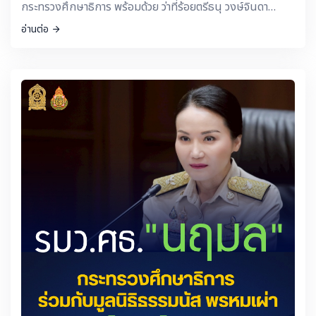
กระทรวงศึกษาธิการ พร้อมด้วย ว่าที่ร้อยตรีธนุ วงษ์จินดา
เลขาธิการ กพฐ. และ สพม.สุรินทร์ ลงพื้นที่เยี่ยม ให้กำลังใจ
อ่านต่อ
นักเรียนและประชาชนที่ได้รับความเดือดร้อน ณ ศูนย์พักพิง
อพยพ จ.สุรินทร์