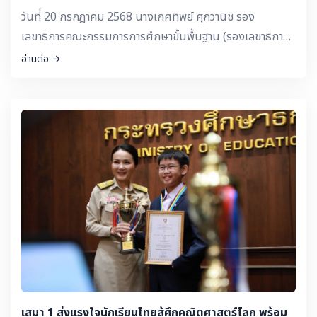
วันที่ 20 กรกฎาคม 2568 นางเกศทิพย์ ศุภวานิช รอง
เลขาธิการคณะกรรมการการศึกษาขั้นพื้นฐาน (รองเลขาธิการ
กพฐ.) ได้รับมอบหมายจาก ว่าที่ร้อยตรี ธนุ วงษ์จินดา เลขาธิการ
อ่านต่อ
กพฐ. ในการพบปะให้กำลังใจแก่ผู้เข้าร่วมการประชุมเสวนาและ
แลกเปลี่ยนเรียนรู้ ของศึกษานิเทศก์ผู้รับผิดชอบหลัก PISA
ทั้ง 245 เขตพื้นที่ ณ โรงแรมเอวาน่า บางนา กรุงเทพมหานคร
พร้อมทั้งมอบโล่รางวัลสำหรับศึกษานิเทศก์ที่ขับเคลื่อนการยก
ระดับคุณภาพการศึกษาฯ 245 เขต ซึ่งเป็นศึกษานิเทศก์ที่เข้า
ร่วมการประชุมติดตามทุกครั้ง และสะท้อนผลการขับเคลื่อน
ตรงเวลาทุกครั้ง ร้อยละ 80 ขึ้นไป
เสมา 1 ส่งแรงใจนักเรียนไทยสู้ศึกคณิตศาสตร์โลก พร้อม