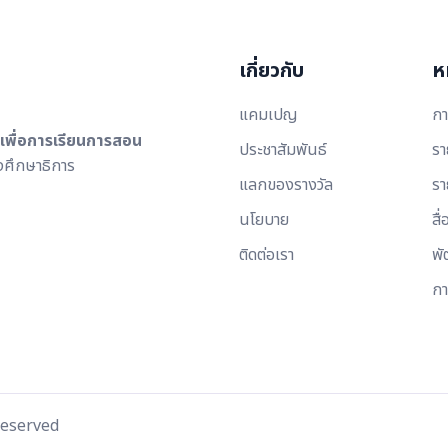
เกี่ยวกับ
ห
แคมเปญ
กา
ีเพื่อการเรียนการสอน
ประชาสัมพันธ์
รา
ศึกษาธิการ
แลกของรางวัล
รา
นโยบาย
สื่
ติดต่อเรา
พั
กา
Reserved