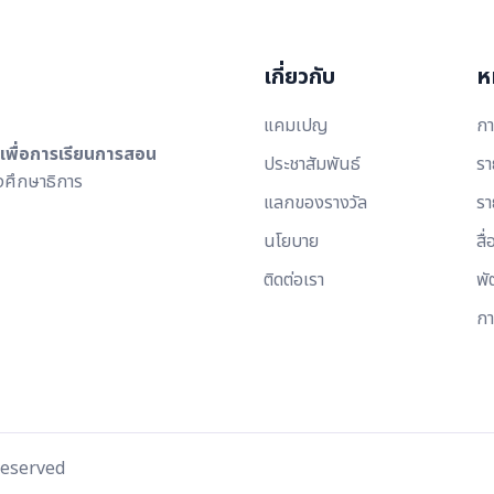
เกี่ยวกับ
ห
แคมเปญ
กา
ีเพื่อการเรียนการสอน
ประชาสัมพันธ์
รา
ศึกษาธิการ
แลกของรางวัล
รา
นโยบาย
สื่
ติดต่อเรา
พั
กา
Reserved