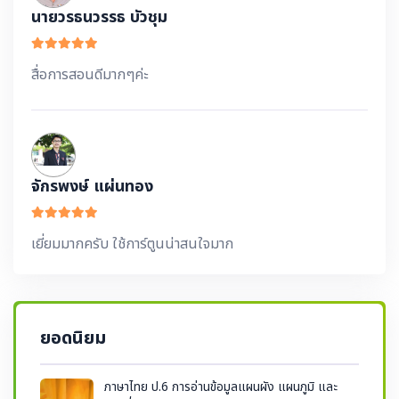
นายวรธนวรรธ บัวชุม
สื่อการสอนดีมากๆค่ะ
จักรพงษ์ แผ่นทอง
เยี่ยมมากครับ ใช้การ์ตูนน่าสนใจมาก
ยอดนิยม
ภาษาไทย ป.6 การอ่านข้อมูลแผนผัง แผนภูมิ และ