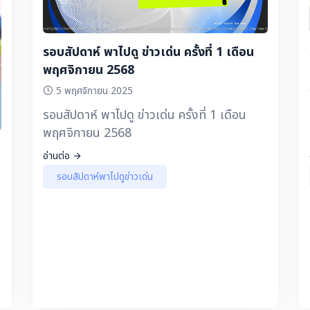
พิเศษ ▶️ เวทีนักเรียน - TSC รักโรงเรียนรัก
เพื่อนรักน้อง โรงเรียนสวนศรีวิทยา จังหวัด
ชุมพร สพม.สุราษฎร์ธานี ชุมพร ▶️
รอบสัปดาห์ พาไปดู ข่าวเด่น ครั้งที่ 1 เดือน
ประชาสัมพันธ์จากเขตพื้นที่การศึกษา - นักสู้ตัว
พฤศจิกายน 2568
น้อยแห่งภูสอยดาว โรงเรียนบ้านห้วยมุ่น
5 พฤศจิกายน 2025
สพป.อุตรดิตถ์ เขต 2 ▶️ ข่าวติดเทรนด์ ▶️ ซีรีส์
รอบสัปดาห์ พาไปดู ข่าวเด่น ครั้งที่ 1 เดือน
“สานพลังครู สพฐ.” ตอน บทบาทของครูผู้เสีย
พฤศจิกายน 2568
สละ คุณครูเดือนเพ็ญ ญาณประสพ โรงเรียน
อ่านต่อ
มหาไชยพิทยาคม สพม.กาฬสินธุ์
รอบสัปดาห์พาไปดูข่าวเด่น
เ