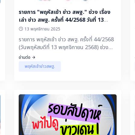
รายการ "พฤหัสเช้า ข่าว สพฐ." ช่วง เรื่อง
เล่า ข่าว สพฐ. ครั้งที่ 44/2568 วันที่ 13
พฤศจิกายน 2568
13 พฤศจิกายน 2025
รายการ พฤหัสเช้า ข่าว สพฐ. ครั้งที่ 44/2568
(วันพฤหัสบดีที่ 13 พฤศจิกายน 2568) ช่วง
เรื่องเล่า ข่าว สพฐ. 🔽 ▶️ โครงการพระราชดำริ
อ่านต่อ
: “เราสังข์ทอง ตามรอยพ่อ ด้วยความพอเพียง
พฤหัสเช้าข่าวสพฐ.
เรียนดีมีความสุข” โรงเรียนบ้านสังข์ทอง
สพป.มหาสารคาม เขต 3 ▶️ สารคดี
เฉลิมพระเกียรติแม่ของแผ่นดิน ตอน โรงฝึก
ศิลปาชีพ สถาบันสิริกิติ์ ▶️ เลขาฯ พิเชฐ ชี้ชัด ▶️
กระทรวงศึกษาธิการ เปิดบ้านต้อนรับ "รถขน
ฝัน" “ทีมหมอนทองวิทยา” ผู้โชว์พลังแห่งใจ
▶️คอนเทนต์ดีๆ มีบอกต่อ - “Learn to Earn
ช
Model” โรงเรียนราชประชานุเคราะห์ 34
จังหวัดแม่ฮ่องสอน สำนักบริหารงานการศึกษา