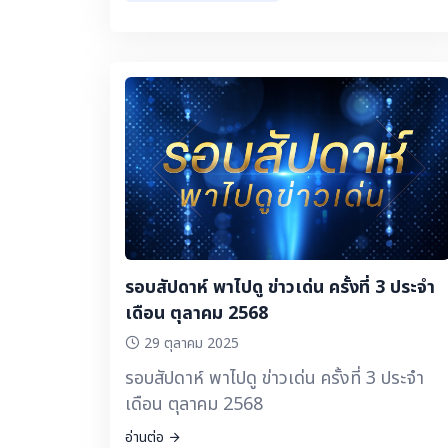
สพม.กาญจนบุรี ▶️ รูปแบบการบริหารจัดการ
ศึกษาเพื่อยกระดับผลการทดสอบระดับชาติ O-
NET โรงเรียนอนุบาลพรหมบุรี (วัดกุฎีทอง)
สพป.สิงห์บุรี ▶️ BW cafe' บ้านวัดร้านกาแฟ
เด็กน้อย สู่การพัฒนาทักษะอาชีพ โรงเรียน
ชุมชนบ้านวัด สพป.นครราชสีมา เขต 6 ▶️ การ
ขับเคลื่อนนโยบาย 10 อ. & เรียนดี มีความสุข
โรงเรียนวัดแม่เตย สพป.สงขลา เขต 2 ▶️
“เยาวชน GEN ใหม่ ใส่ใจสิ่งแวดล้อม” โรงเรียน
ไทรย้อยพิทยาคม จังหวัดพิษณุโลก
สพม.พิษณุโลก อุตรดิตถ์ ▶️ เรื่องเล่า ข่าว
รอบสัปดาห์ พาไปดู ข่าวเด่น ครั้งที่ 3 ประจำ
นักเรียน : 1 โรงเรียน 1 อาชีพ กลุ่มยุวเกษตร
เดือน ตุลาคม 2568
โรงเรียนท่าใหม่ “พูลสวัสดิ์ราษฎร์นุกูล” จังหวัด
29 ตุลาคม 2025
จันทบุรี สพม.จันทบุรี ตราด
รอบสัปดาห์ พาไปดู ข่าวเด่น ครั้งที่ 3 ประจำ
เดือน ตุลาคม 2568
อ่านต่อ