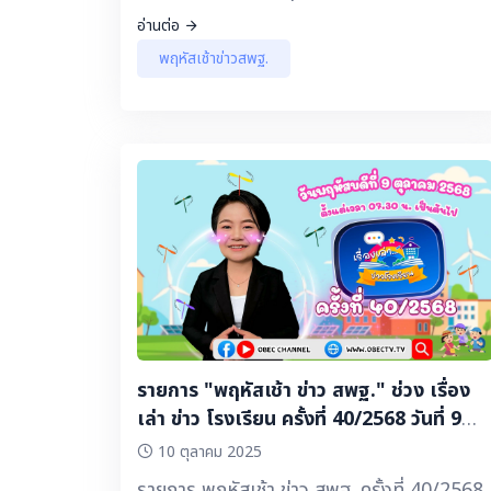
เล่า ข่าว สพฐ. 🔽 ▶️ โครงการพระราชดำริ :
อ่านต่อ
เยาวชนต้นกล้า : หัวใจเศรษฐี 4 ประการ
พฤหัสเช้าข่าวสพฐ.
โรงเรียนบ้านกันโทรกประชาสรรค์
สพป.ศรีสะเกษ เขต 3 ▶️ เลขาฯ พิเชฐ ชี้ชัด ▶️
คอนเทนต์ดี ๆ มีบอกต่อ - การอบรมพัฒนาครูผู
ช่วยสู่การเป็นครูมืออาชีพ ปีงบประมาณ พ.ศ.
2568 สพป.ชัยนาท ▶️ เปิดโลก เปิดใจกับการ
ศึกษาไทยหัวใจนำทาง - ตอน : เด็กพิการ
พัฒนาได้ ด้วยการศึกษา ศูนย์การศึกษาพิเศษ
เขตการศึกษา 11 จังหวัดนครราชสีมา สำนัก
บริหารงานการศึกษาพิเศษ ▶️ ประชาสัมพันธ์
จากเขตพื้นที่การศึกษา - งานศิลปหัตถกรรม
นักเรียน ครั้งที่ 73 และกิจกรรม “ถนนคนดี
ฝีมือเกินร้อย” สพป.ร้อยเอ็ด เขต 3 -
รายการ "พฤหัสเช้า ข่าว สพฐ." ช่วง เรื่อง
สพป.สระบุรี เขต 2 จัดกิจกรรม "มหกรรม
เล่า ข่าว โรงเรียน ครั้งที่ 40/2568 วันที่ 9
วิชาการ Saraburi 2 : สานพลังการเรียนรู้ สู่
ตุลาคม 2568
10 ตุลาคม 2025
ความเป็นเลิศ" สะท้อนการนำนโยบายสู่การ
รายการ พฤหัสเช้า ข่าว สพฐ. ครั้งที่ 40/2568