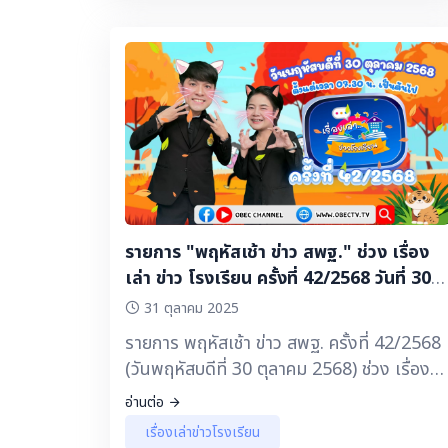
ตัวรอดในโลกยุคใหม่ โรงเรียนบ้านเชียงยืน
สพป.อุดรธานี เขต 1 ▶️ การส่งเสริมการจัดการ
เรียนรู้ประวัติศาสตร์โดยใช้ชุมชนเป็นฐานการ
เรียนรู้ โรงเรียนค่ายบางระจันวิทยาคม จังหวัด
สิงห์บุรี สพม.สิงห์บุรี อ่างทอง ▶️ ผลความ
สำเร็จของโครงการพาน้องกลับมาเรียน “ใบนา
The Series” โรงเรียนท่าจำปาวิทยา
สพม.นครพนม ▶️ เรื่องเล่า ข่าวนักเรียน : 1
โรงเรียน 1 อาชีพ “Bonnery Coffee Drip”
โรงเรียนหนองบอนวิทยาคม จังหวัดตราด
รายการ "พฤหัสเช้า ข่าว สพฐ." ช่วง เรื่อง
สพม.จันทบุรี ตราด
เล่า ข่าว โรงเรียน ครั้งที่ 42/2568 วันที่ 30
ตุลาคม 2568
31 ตุลาคม 2025
รายการ พฤหัสเช้า ข่าว สพฐ. ครั้งที่ 42/2568
(วันพฤหัสบดีที่ 30 ตุลาคม 2568) ช่วง เรื่อง
เล่า ข่าวโรงเรียน 🔽 ▶️ การประกวดสื่อ
อ่านต่อ
สร้างสรรค์ส่งเสริมภาพลักษณ์ สพฐ. หัวข้อ
เรื่องเล่าข่าวโรงเรียน
เรียนดี มีความสุข ตอน ไกลแค่ไหนคือใกล้