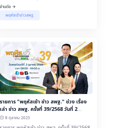
ข่าว สพฐ. 🔽 ▶️ โครงการพระราชดำริ : วิถีเด็ก
อ่านต่อ
ไทยน้อมนำพระบรมราโชบายของในหลวง
พฤหัสเช้าข่าวสพฐ.
รัชกาลที่ 10 สู่การปฏิบัติ โรงเรียนวัดอมรินทรา
ราม สพป.กรุงเทพมหานคร ▶️ เลขาฯ พิเชฐ ชี้
ด ▶️ ชวนคิด ชวนคุย - ต้นแบบแนวทาง
ปรับปรุงหลักสูตรสถานศึกษารูปแบบ
Problem-Based Learning (PBL)
โรงเรียนวัดนาคู (จันทศึกษาคาร)
สพป.พระนครศรีอยุธยา เขต 2 ▶️
ประชาสัมพันธ์จากเขตพื้นที่การศึกษา -
"SPARK 3 วิ สู่น่านเมืองสร้างสรรค์ " จังหวัด
น่าน สพม.น่าน - สพป.อุตรดิตถ์ เขต 2 สู้ภัยน้ำ
่วม ▶️ เปิดโลก เปิดใจกับการศึกษาไทยหัวใจ
นำทาง - ตอน : ดี หรือ เก่ง โรงเรียนราชประชา
รายการ "พฤหัสเช้า ข่าว สพฐ." ช่วง เรื่อง
นุเคราะห์ 50 จังหวัดขอนแก่น สำนักบริหาร
เล่า ข่าว สพฐ. ครั้งที่ 39/2568 วันที่ 2
งานการศึกษาพิเศษ ▶️ คอนเทนต์ดี ๆ มีบอกต่อ
ตุลาคม 2568
8 ตุลาคม 2025
- การบริหารสถานศึกษาในสังคมพหุวัฒนธรรม
รายการ พฤหัสเช้า ข่าว สพฐ. ครั้งที่ 39/2568