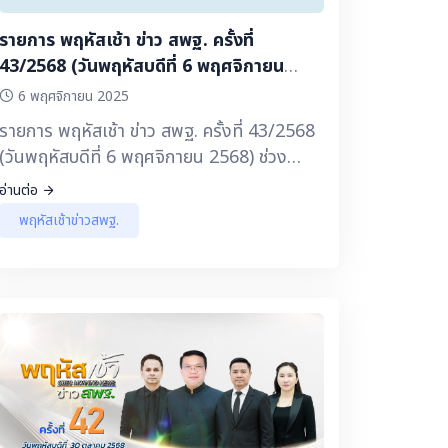
รายการ พฤหัสเช้า ข่าว สพฐ. ครั้งที่
43/2568 (วันพฤหัสบดีที่ 6 พฤศจิกายน
2568) ช่วง เรื่องเล่า ข่าว สพฐ.
6 พฤศจิกายน 2025
รายการ พฤหัสเช้า ข่าว สพฐ. ครั้งที่ 43/2568
(วันพฤหัสบดีที่ 6 พฤศจิกายน 2568) ช่วง
เรื่องเล่า ข่าว สพฐ. 🔽 ▶️ โครงการพระราชดำริ
อ่านต่อ
: การน้อมนำพระบรมราโชบายด้านการศึกษา
พฤหัสเช้าข่าวสพฐ.
ในหลวงรัชกาลที่ 10 สู่การปฏิบัติ โรงเรียนท่า
จำปาวิทยา สพม.นครพนม ▶️ สารคดี
เฉลิมพระเกียรติแม่ของแผ่นดิน ตอน อนุรักษ์
ศิลปะการแสดงโขน ▶️ สารคดีเฉลิมพระเกียรติ
แม่ของแผ่นดิน ตอน พระพันปีหลวง กับพระ
ราชกรณียกิจ “ด้านการศึกษา” ▶️ เลขาฯ พิเชฐ
ี้ชัด ▶️ ชวนคิด ชวนคุย - “จากห้องเรียนสู่โลก
ดิจิทัล : พัฒนาครูและนักเรียนด้วยเทคโนโลยี
Coding และ AI” โรงเรียนกรับใหญ่ว่องกุศล