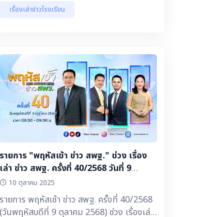
สร้างสรรค์ส่งเสริมภาพลักษณ์ สพฐ. หัวข้อ
เรื่องเล่าข่าวโรงเรียน
เรียนดี มีความสุข ตอน เพาะ (Grow)
สพม.เลย หนองบัวลำภู ▶️ ลดภาระครู มุ่งสู่
องค์กรแห่งความสุข โรงเรียนบ้านดอยงาม
สพป.เชียงราย เขต 1 ▶️ งานชุมนุมลูกเสือ
สำรองแห่งชาติ ครั้งที่ 2 ประจำปี 2568
สพป.สงขลา เขต 1 ▶️ กิจกรรมวันวิทยาศาสตร์
ประจำปี 2568 โรงเรียนน้ำพร้าสามัคคี
สพป.อุตรดิตถ์ เขต 2 ▶️ สุขาดี มีความสุข
โรงเรียนบ้านหนองสองห้อง (ราษฎร์ดุษฎี
ศึกษา) สพป.ฉะเชิงเทรา เขต 2 ▶️ เรื่องเล่า ข่าว
นักเรียน : 1 โรงเรียน 1 Soft Power ผ่าน
นวัตกรรม Eco Art ศิลปะบนผืนผ้าย้อมสี
รายการ "พฤหัสเช้า ข่าว สพฐ." ช่วง เรื่อง
ธรรมชาติ โรงเรียนบ้านม่วงฝ้าย สพป.สระบุรี
เล่า ข่าว สพฐ. ครั้งที่ 40/2568 วันที่ 9
เขต 1
ตุลาคม 2568
10 ตุลาคม 2025
รายการ พฤหัสเช้า ข่าว สพฐ. ครั้งที่ 40/2568
(วันพฤหัสบดีที่ 9 ตุลาคม 2568) ช่วง เรื่องเล่า