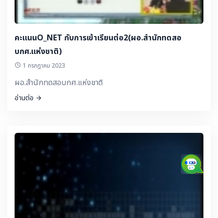
คะแนนO_NET กับการเข้าเรียนต่อ2(ผอ.สำนักทดสอ
บกศ.แห่งชาติ)
1 กรกฎาคม 2023
ผอ.สำนักทดสอบกศ.แห่งชาติ
อ่านต่อ