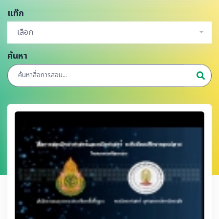
แท๊ก
เลือก
ค้นหา