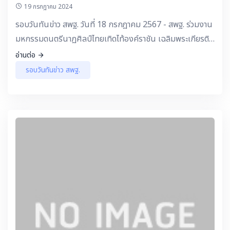
19 กรกฎาคม 2024
รอบวันทันข่าว สพฐ. วันที่ 18 กรกฎาคม 2567 - สพฐ. ร่วมงาน
มหกรรมดนตรีนาฏศิลป์ไทยเทิดไท้องค์ราชัน เฉลิมพระเกียรติ
“ในหลวง” สพป.พระนครศรีอยุธยา เขต 1 จัดยิ่งใหญ่ ดึง
อ่านต่อ
นักเรียน 999 คน ร่วมแสดงความสามารถด้านดนตรีและ
รอบวันทันข่าว สพฐ.
นาฏศิลป์