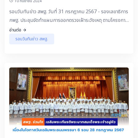
10 กันยายน 2024
ลีลานักเรียน ใน
รอบวันทันข่าว สพฐ. วันที่ 31 กรกฎาคม 2567 - รองเลขาธิการ
กพฐ. ประชุมจัดทำแผนการออกตรวจเฝ้าระวังเหตุ ตามโครงการ
นักเรียนอยุธยาปลอดภัยและห่างไกลยาเสพติด
อ่านต่อ
รอบวันทันข่าว สพฐ.