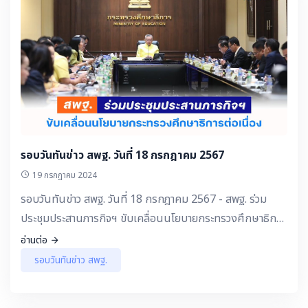
- ดร.เกศทิพย์ ศุภวานิช รองเลขาธิการ กพฐ. : เรียนรู้เรื่องราว
อดีต ผ่านกิจกรรมนอกห้องเรียน นักโบราณคดีน้อย โรงเรียน
วัดนางสาว (ถาวรราษฎร์บำรุง) สพป.สมุทรสาคร ▶️ เปิดมุมมอง
กับ Kru-Influ - การให้ความรู้ด้านการแก้หนึ้ครู ▶️ คอนเทนต์
ดี ๆ มีบอกต่อ - ดร.ธีร์ ภวังคนันท์ รองเลขาธิการ กพฐ. : ยก
ระดับผลสัมฤทธิ์ทางการเรียน “ด้านการอ่านออกเขียนได้” ของ
โรงเรียนไทยรัฐวิทยา ภาคเหนือ - แนวทางการดำเนินงานการ
เสริมสร้างความปลอดภัยในสถานศึกษา ภายใต้นวัตกรรม
รอบวันทันข่าว สพฐ. วันที่ 18 กรกฎาคม 2567
M.P.S.W. Safety School โรงเรียนจ่าการบุญ สพป.พิษณุโลก
19 กรกฎาคม 2024
เขต 1 ▶️ ประชาสัมพันธ์ จากเขตพื้นที่ฯ - ผลสำเร็
รอบวันทันข่าว สพฐ. วันที่ 18 กรกฎาคม 2567 - สพฐ. ร่วม
ประชุมประสานภารกิจฯ ขับเคลื่อนนโยบายกระทรวงศึกษาธิการ
ต่อเนื่อง
อ่านต่อ
รอบวันทันข่าว สพฐ.