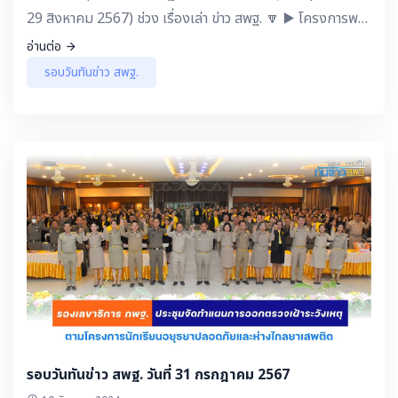
29 สิงหาคม 2567) ช่วง เรื่องเล่า ข่าว สพฐ. 🔽 ▶️ โครงการพระ
ราชดำริ : วิถีเด็กไทยน้อมนำพระบรมราโชบายของในหลวง
อ่านต่อ
รัชกาลที่ 10 สู่การปฏิบัติ โรงเรียนดงบังวิทยา สพป.กาฬสินธุ์
รอบวันทันข่าว สพฐ.
เขต 2 ▶️ เลขาธิการ กพฐ.พบเพื่อนครู - ว่าที่ร้อยตรี ธนุ วงษ์
จินดา เลขาธิการ กพฐ. : ITA องค์กรคุณภาพ สร้างคนดี มีความ
สุข ▶️ แลกเปลี่ยน เรียนรู้ กับ ครู สพฐ. - ดร.เกศทิพย์ ศุภวานิช
รองเลขาธิการ กพฐ. : บูรณาการแหล่งเรียนรู้ท้องถิ่นเสริมสร้าง
สมรรถนะ เรียนรู้อย่างมีความสุข "วัดนครเนื่องเขต ห้องเรียน
วิถีไทย" โรงเรียนวัดนครเนื่องเขต (ศรีไพจิตร) สพป.ฉะเชิงเทรา
เขต 1 ▶️ ชวนคิด ชวนคุย - การประชุมรัฐมนตรีด้านการศึกษา
อาเซียน ครั้งที่ 13 ร่วมผลักดัน “พลิกโฉมการศึกษาในยุค
ดิจิทัล” ▶️ สาร จาก รัฐมนตรีว่าการกระทรวงศึกษาธิการ ▶️ เปิด
มุมมอง กับ Kru-Influ - ความรู้เรื่องแก้หนี้ครู ▶️ คอนเทนต์ดี
ๆ มีบอกต่อ - กิจกรรมลานเล่น เน้นอ่านเขียน โรงเรียนบ้าน
แม่ปะใต้ สพป.ตาก เขต 2 ▶️ ประชาสัมพันธ์ จากเขตพื้นที่ฯ -
รอบวันทันข่าว สพฐ. วันที่ 31 กรกฎาคม 2567
โรงเรียนสตรีชัยภูมิ สพม.ชัยภูมิ โชว์วงโยธวาทิตประกอบจินต