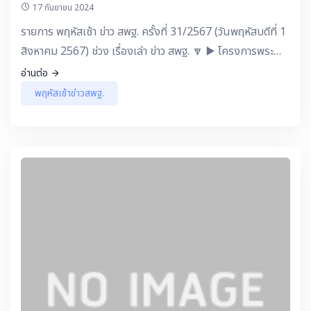
17 กันยายน 2024
รายการ พฤหัสเช้า ข่าว สพฐ. ครั้งที่ 31/2567 (วันพฤหัสบดีที่ 1
สิงหาคม 2567) ช่วง เรื่องเล่า ข่าว สพฐ. 🔽 ▶️ โครงการพระ
ราชดำริ : การน้อมนำพระบรมราโชบายของในหลวงรัชกาลที่ 10
อ่านต่อ
สู่การปฏิบัติ โรงเรียนบ้านหนองบัว จังหวัดกาญจนบุรี
พฤหัสเช้าข่าวสพฐ.
สพป.กาญจนบุรี เขต 1 ▶️ แลกเปลี่ยน เรียนรู้ กับ ครู สพฐ. -
ดร.เกศทิพย์ ศุภวานิช รองเลขาธิการ กพฐ. : ภูมิปัญญาท้องถิ่น
สู่ Soft Power โรงเรียนทุ่งทรายวิทยา สพม.กำแพงเพชร ▶️
ชวนคิด ชวนคุย - ดร.เกศทิพย์ ศุภวานิช รองเลขาธิการ กพฐ. :
สพฐ. สพท. จับมือสหกรณ์ครูกาญจนบุรี แก้หนี้สำเร็จ ครูทุกคน
มีเงินเดือนเหลือมากกว่า 30% ▶️ เปิดมุมมองกับ Influencer
- คนหล่อที่เธอชอบ หอบกล้าดำนาสู้เราป้ะ โครงการดำนาตามรูป
แบบเศรษฐกิจพอเพียง โรงเรียนปลาปากวิทยา สพม.นครพนม
▶️ คอนเทนต์ดี ๆ มีบอกต่อ - การขับเคลื่อนนโยบายลดภาระครู
โดยการใช้ Google Site โรงเรียนบ้านหนองเรี้ย สพป.ตรัง เขต
1 - การจัดกิจกรรมโครงการโรงเรียนสุจริต ของ สพม.ชัยภูมิ ▶️