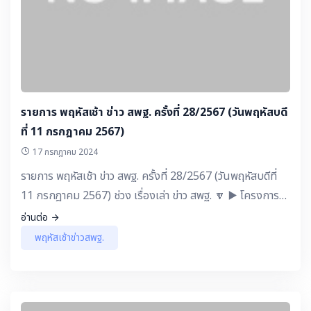
รายการ พฤหัสเช้า ข่าว สพฐ. ครั้งที่ 28/2567 (วันพฤหัสบดี
ที่ 11 กรกฎาคม 2567)
17 กรกฎาคม 2024
รายการ พฤหัสเช้า ข่าว สพฐ. ครั้งที่ 28/2567 (วันพฤหัสบดีที่
11 กรกฎาคม 2567) ช่วง เรื่องเล่า ข่าว สพฐ. 🔽 ▶️ โครงการ
พระราชดำริ : การน้อมนำพระบรมราโชบายของในหลวงรัชกาลที่
อ่านต่อ
10 สู่การปฏิบัติ โดยใช้นวัตกรรม “โคกกลาง โมเดล” สร้างเครือ
พฤหัสเช้าข่าวสพฐ.
ข่ายพัฒนาโรงเรียนจิ๋วให้ได้มาตรฐาน โรงเรียนบ้านโคกกลาง (ว
รนาถประชาสรรค์) สพป.ยโสธร เขต 1 ▶️ แลกเปลี่ยน เรียนรู้
กับ ครู สพฐ. - ดร.เกศทิพย์ ศุภวานิช รองเลขาธิการ กพฐ. : เปิด