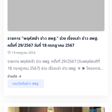
รายการ "พฤหัสเช้า ข่าว สพฐ." ช่วง เรื่องเล่า ข่าว สพฐ.
ครั้งที่ 29/2567 วันที่ 18 กรกฎาคม 2567
19 กรกฎาคม 2024
รายการ พฤหัสเช้า ข่าว สพฐ. ครั้งที่ 29/2567 (วันพฤหัสบดีที่
18 กรกฎาคม 2567) ช่วง เรื่องเล่า ข่าว สพฐ. 🔽 ▶️ โครงการ
พระราชดำริ : วิถีเด็กไทยน้อมนำพระบรมราโชบายของในหลวง
อ่านต่อ
รัชกาลที่ 10 สู่การปฏิบัติ โดยใช้นวัตกรรม DONGBANG
รอบวันทันข่าว สพฐ.
Model โรงเรียนดงบังวิทยา สพป.กาฬสินธุ์ เขต 2 ▶️ ชวนคิด
ชวนคุย - พลังงานสะอาด ตอนที่ 3 ดร.สิริพงศ์ อังคสกุลเกียรติ
ผู้ช่วยรัฐมนตรีประจำกระทรวงศึกษาธิการ และว่าที่ร้อยตรี ธนุ
วงษ์จินดา เลขาธิการ กพฐ. ▶️ แลกเปลี่ยน เรียนรู้ กับ ครู สพฐ.