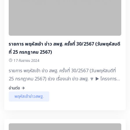
ประชาสัมพันธ์ จากเขตพื้นที่ฯ - คลิกเดียวจบ ครบทุกความ
ต้องการ สพม.เชียงราย ▶️ เวทีนักเรียน - การรู้จักประวัติศาสตร์
ท้องถิ่นด้วยกิจกรรม "TSC The Best Hi
รายการ พฤหัสเช้า ข่าว สพฐ. ครั้งที่ 30/2567 (วันพฤหัสบดี
ที่ 25 กรกฎาคม 2567)
17 กันยายน 2024
รายการ พฤหัสเช้า ข่าว สพฐ. ครั้งที่ 30/2567 (วันพฤหัสบดีที่
25 กรกฎาคม 2567) ช่วง เรื่องเล่า ข่าว สพฐ. 🔽 ▶️ โครงการ
พระราชดำริ : วิถีเด็กไทย น้อมนำพระบรมราโชบายของในหลวง
อ่านต่อ
รัชกาลที่ 10 สู่การปฏิบัติ โรงเรียนบ้านกุ่มพะยาหนองกระทุ่ม
พฤหัสเช้าข่าวสพฐ.
วิทยา สพป.นครราชสีมา เขต 5 ▶️ แลกเปลี่ยน เรียนรู้ กับ ครู
สพฐ. - ดร.เกศทิพย์ ศุภวานิช รองเลขาธิการ กพฐ. : การบูรณา
การแหล่งเรียนรู้ในท้องถิ่น สานความรู้ สู่ศรัทธา โรงเรียน
วัดบางวัว (สายเสริมวิทย์) สพป.ฉะเชิงเทรา เขต 1 ▶️ ชวนคิด