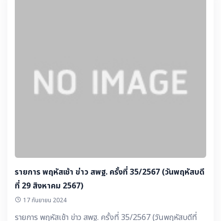
ชวนคุย - พลังงานสะอาด ตอนที่ 4 พบผู้บริหาร กฟน. : นายจาตุ
รงค์ สุริยาศศิน รองผู้ว่าการการไฟฟ้านครหลวง ▶️ คอนเทนต์
ดี ๆ มีบอกต่อ - ดร.ภูธร จันทะหงส์ ปุณยจรัสธำรง ผู้ช่วย
เลขาธิการ กพฐ. : ประธาน Kick off โครงการโรงเรียนคุณภาพ
ตามนโยบาย 1 อำเภอ 1 โรงเรียนคุณภาพ สพม.ลำปาง ลำพูน -
กบข. ใกล้ครู ตอน “เรื่องสำคัญที่สมาชิกเกษียณในปีนี้ต้องเตรี
ยมตัว”จากกองทุนบำเหน็จบำนาญข้าราชการ ▶️ ประชาสัมพันธ์
จากเขตพื้นที่ฯ - “มันนิ เรียนดี เพราะมีความสุข” เพราะการ
ศึกษาคือชีวิต...ทุกคนต้องมีสิทธิเรียนรู้อย่างเท่าเทียม....ที่นี่
โรงเรียนบ้านวังสายทอง สพป.สตูล
รายการ พฤหัสเช้า ข่าว สพฐ. ครั้งที่ 35/2567 (วันพฤหัสบดี
ที่ 29 สิงหาคม 2567)
17 กันยายน 2024
รายการ พฤหัสเช้า ข่าว สพฐ. ครั้งที่ 35/2567 (วันพฤหัสบดีที่