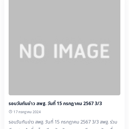
บ้าน ภาคใต้ตอนบน เครือข่ายพัฒนาเด็กวิทย์ SMTE เรียนดี มี
ความสุข 24 โรงเรียน ณ โรงเรียนสตรีพัทลุง สพม.พัทลุง ▶️
ชวนคิด ชวนคุย - พลังงานสะอาด ตอนที่ 2 “พบผู้บริหาร กฟภ.”
▶️ เปิดมุมมองกับ Kru-Influ - การซ้อมแผนเผชิญเหตุไฟไหม้
โรงเรียนบ้านท่าอุทัย สพป.หนองบัวลำภู เขต 2 ▶️ คอนเทนต์ดี
ๆ มีบอกต่อ - ดร.เกศทิพย์ ศุภวานิช รองเลขาธิการ กพฐ. พร้อม
คณะ : โครงการจัดประกวดคลิปวิดีโอสุขภาวะดิจิทัล หลักสูตรอุ่น
ใจไซเบอร์ ปี 2567 อุ่นใจ CYBER Young Creator
Challenge 2024 ▶️ ประชาสัมพันธ์ จากเขตพื้นที่ฯ - ครูผู้ช่วย
สู่ครูมืออาชีพในเรื่องของความรักชาติและประวัติศาสตร์ชาติไทย
สพม.สิงห์บุรี อ่างทอง ▶️ เวทีนั
รอบวันทันข่าว สพฐ. วันที่ 15 กรกฏาคม 2567 3/3
17 กรกฎาคม 2024
รอบวันทันข่าว สพฐ. วันที่ 15 กรกฏาคม 2567 3/3 สพฐ. ร่วม