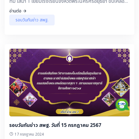
ทีม เสมา 1 เยี่ยมโรงเรียนจังหวัดพระนครศรีอยุธยา ขับเคลื่อน
ตามนโยบาย “เรียนดี มีความสุข”
อ่านต่อ
รอบวันทันข่าว สพฐ.
รอบวันทันข่าว สพฐ. วันที่ 15 กรกฎาคม 2567
17 กรกฎาคม 2024