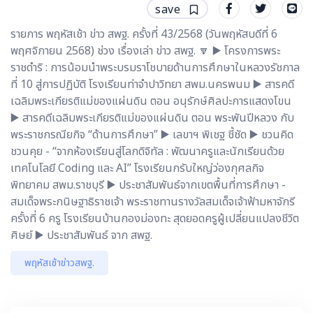
save
รายการ พฤหัสเช้า ข่าว สพฐ. ครั้งที่ 43/2568 (วันพฤหัสบดีที่ 6
พฤศจิกายน 2568) ช่วง เรื่องเล่า ข่าว สพฐ. 🔽 ▶️ โครงการพระ
ราชดำริ : การน้อมนำพระบรมราโชบายด้านการศึกษาในหลวงรัชกาล
ที่ 10 สู่การปฏิบัติ โรงเรียนท่าจำปาวิทยา สพม.นครพนม ▶️ สารคดี
เฉลิมพระเกียรติแม่ของแผ่นดิน ตอน อนุรักษ์ศิลปะการแสดงโขน
▶️ สารคดีเฉลิมพระเกียรติแม่ของแผ่นดิน ตอน พระพันปีหลวง กับ
พระราชกรณียกิจ “ด้านการศึกษา” ▶️ เลขาฯ พิเชฐ ชี้ชัด ▶️ ชวนคิด
ชวนคุย - “จากห้องเรียนสู่โลกดิจิทัล : พัฒนาครูและนักเรียนด้วย
เทคโนโลยี Coding และ AI” โรงเรียนกรับใหญ่ว่องกุศลกิจ
พิทยาคม สพม.ราชบุรี ▶️ ประชาสัมพันธ์จากเขตพื้นที่การศึกษา -
สมเด็จพระกนิษฐาธิราชเจ้า พระราชทานรางวัลสมเด็จเจ้าฟ้ามหาจักรี
ครั้งที่ 6 ครู โรงเรียนบ้านกองม่องทะ สุดยอดครูผู้เปลี่ยนแปลงชีวิต
ศิษย์ ▶️ ประชาสัมพันธ์ จาก สพฐ.
พฤหัสเช้าข่าวสพฐ.